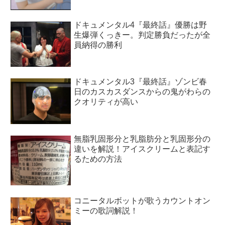
ドキュメンタル4『最終話』優勝は野
生爆弾くっきー。判定勝負だったが全
員納得の勝利
ドキュメンタル3『最終話』ゾンビ春
日のカスカスダンスからの鬼がわらの
クオリティが高い
無脂乳固形分と乳脂肪分と乳固形分の
違いを解説！アイスクリームと表記す
るための方法
コニータルボットが歌うカウントオン
ミーの歌詞解説！