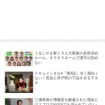
うるしやま家１４人大家族の名前決め
ルール。キラキラネームで漢字が読め
ない
ドキュメンタル4『第4話』全く面白く
ない！宮迫と井戸田の下品すぎる下ネ
タ
三浦孝偉が博報堂を解雇された理由と
は？ブログや2chでも語られていない