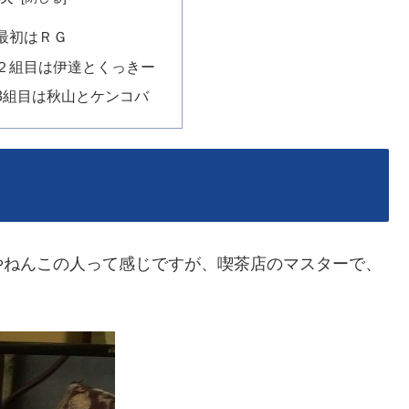
最初はＲＧ
２組目は伊達とくっきー
3組目は秋山とケンコバ
やねんこの人って感じですが、喫茶店のマスターで、