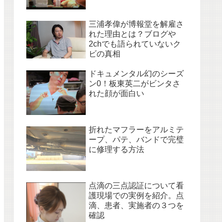
三浦孝偉が博報堂を解雇さ
れた理由とは？ブログや
2chでも語られていないク
ビの真相
ドキュメンタル幻のシーズ
ン0！板東英二がビンタさ
れた顔が面白い
折れたマフラーをアルミテ
ープ、パテ、バンドで完璧
に修理する方法
点滴の三点認証について看
護現場での実例を紹介。点
滴、患者、実施者の３つを
確認