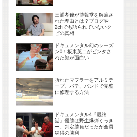
三浦孝偉が博報堂を解雇さ
れた理由とは？ブログや
2chでも語られていないク
ビの真相
ドキュメンタル幻のシーズ
ン0！板東英二がビンタさ
れた顔が面白い
折れたマフラーをアルミテ
ープ、パテ、バンドで完璧
に修理する方法
ドキュメンタル4『最終
話』優勝は野生爆弾くっき
ー。判定勝負だったが全員
納得の勝利