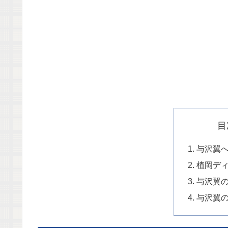
目
与沢翼
植岡デ
与沢翼
与沢翼