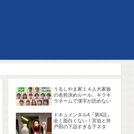
うるしやま家１４人大家族
の名前決めルール。キラキ
ラネームで漢字が読めない
ドキュメンタル4『第4話』
全く面白くない！宮迫と井
戸田の下品すぎる下ネタ