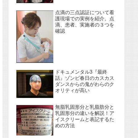
点滴の三点認証について看
護現場での実例を紹介。点
滴、患者、実施者の３つを
確認
ドキュメンタル3『最終
話』ゾンビ春日のカスカス
ダンスからの鬼がわらのク
オリティが高い
無脂乳固形分と乳脂肪分と
乳固形分の違いを解説！ア
イスクリームと表記するた
めの方法