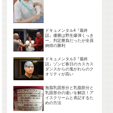
ドキュメンタル4『最終
話』優勝は野生爆弾くっき
ー。判定勝負だったが全員
納得の勝利
ドキュメンタル3『最終
話』ゾンビ春日のカスカス
ダンスからの鬼がわらのク
オリティが高い
無脂乳固形分と乳脂肪分と
乳固形分の違いを解説！ア
イスクリームと表記するた
めの方法