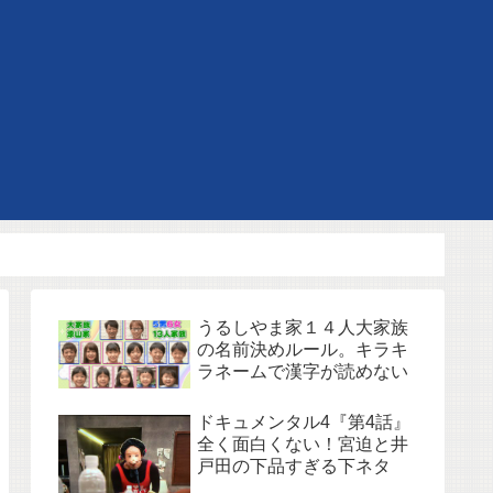
うるしやま家１４人大家族
の名前決めルール。キラキ
ラネームで漢字が読めない
ドキュメンタル4『第4話』
全く面白くない！宮迫と井
戸田の下品すぎる下ネタ