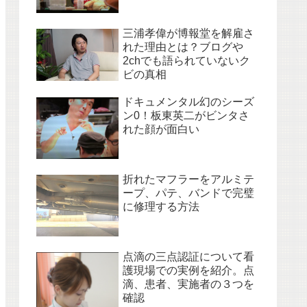
三浦孝偉が博報堂を解雇さ
れた理由とは？ブログや
2chでも語られていないク
ビの真相
ドキュメンタル幻のシーズ
ン0！板東英二がビンタさ
れた顔が面白い
折れたマフラーをアルミテ
ープ、パテ、バンドで完璧
に修理する方法
点滴の三点認証について看
護現場での実例を紹介。点
滴、患者、実施者の３つを
確認