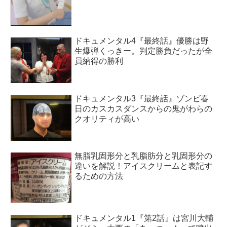
ドキュメンタル4『最終話』優勝は野
生爆弾くっきー。判定勝負だったが全
員納得の勝利
ドキュメンタル3『最終話』ゾンビ春
日のカスカスダンスからの鬼がわらの
クオリティが高い
無脂乳固形分と乳脂肪分と乳固形分の
違いを解説！アイスクリームと表記す
るための方法
ドキュメンタル1『第2話』は宮川大輔