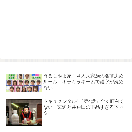
うるしやま家１４人大家族の名前決め
ルール。キラキラネームで漢字が読め
ない
ドキュメンタル4『第4話』全く面白く
ない！宮迫と井戸田の下品すぎる下ネ
タ