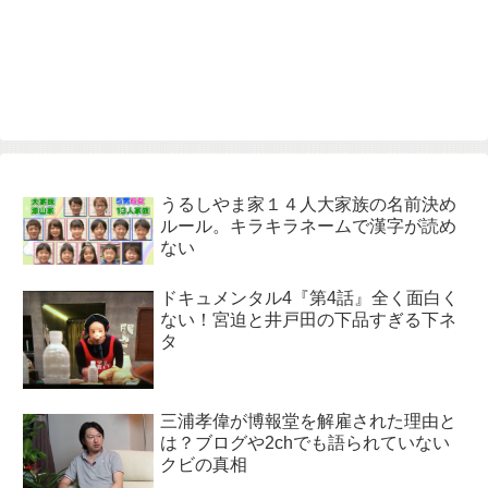
うるしやま家１４人大家族の名前決め
ルール。キラキラネームで漢字が読め
ない
ドキュメンタル4『第4話』全く面白く
ない！宮迫と井戸田の下品すぎる下ネ
タ
三浦孝偉が博報堂を解雇された理由と
は？ブログや2chでも語られていない
クビの真相