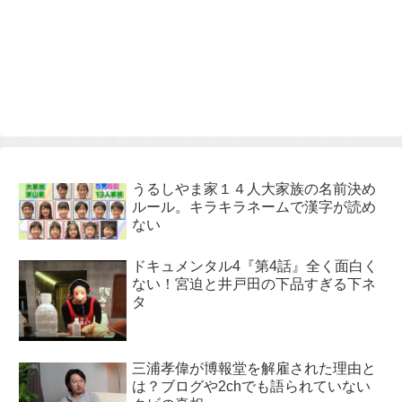
うるしやま家１４人大家族の名前決め
ルール。キラキラネームで漢字が読め
ない
ドキュメンタル4『第4話』全く面白く
ない！宮迫と井戸田の下品すぎる下ネ
タ
三浦孝偉が博報堂を解雇された理由と
は？ブログや2chでも語られていない