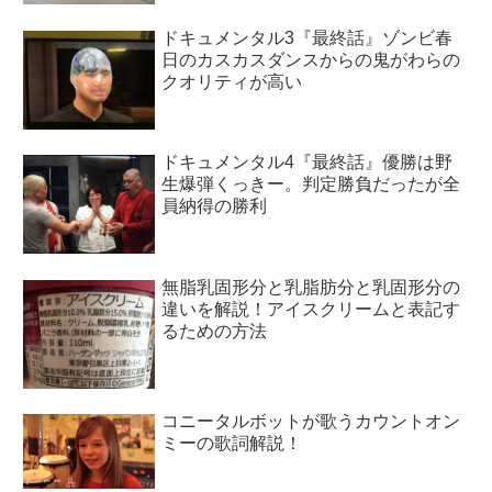
ドキュメンタル3『最終話』ゾンビ春
日のカスカスダンスからの鬼がわらの
クオリティが高い
ドキュメンタル4『最終話』優勝は野
生爆弾くっきー。判定勝負だったが全
員納得の勝利
無脂乳固形分と乳脂肪分と乳固形分の
違いを解説！アイスクリームと表記す
るための方法
コニータルボットが歌うカウントオン
ミーの歌詞解説！