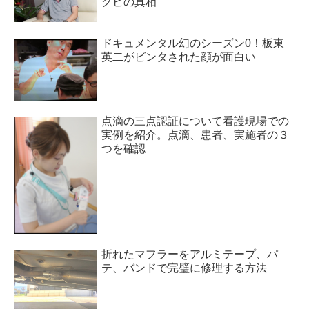
クビの真相
ドキュメンタル幻のシーズン0！板東
英二がビンタされた顔が面白い
点滴の三点認証について看護現場での
実例を紹介。点滴、患者、実施者の３
つを確認
折れたマフラーをアルミテープ、パ
テ、バンドで完璧に修理する方法