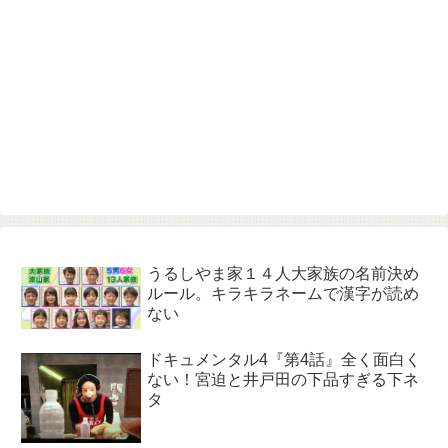
うるしやま家１４人大家族の名前決め
ルール。キラキラネームで漢字が読め
ない
ドキュメンタル4『第4話』全く面白く
ない！宮迫と井戸田の下品すぎる下ネ
タ