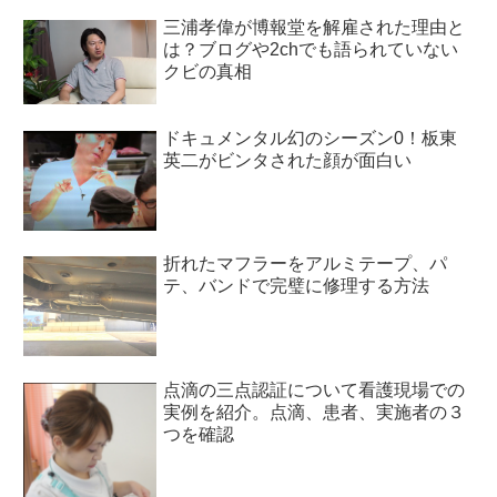
三浦孝偉が博報堂を解雇された理由と
は？ブログや2chでも語られていない
クビの真相
ドキュメンタル幻のシーズン0！板東
英二がビンタされた顔が面白い
折れたマフラーをアルミテープ、パ
テ、バンドで完璧に修理する方法
点滴の三点認証について看護現場での
実例を紹介。点滴、患者、実施者の３
つを確認