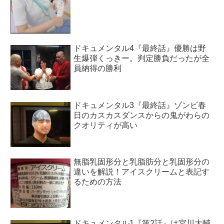
ドキュメンタル4『最終話』優勝は野
生爆弾くっきー。判定勝負だったが全
員納得の勝利
ドキュメンタル3『最終話』ゾンビ春
日のカスカスダンスからの鬼がわらの
クオリティが高い
無脂乳固形分と乳脂肪分と乳固形分の
違いを解説！アイスクリームと表記す
るための方法
ドキュメンタル1『第2話』は宮川大輔