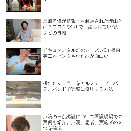
三浦孝偉が博報堂を解雇された理由と
は？ブログや2chでも語られていない
クビの真相
ドキュメンタル幻のシーズン0！板東
英二がビンタされた顔が面白い
折れたマフラーをアルミテープ、パ
テ、バンドで完璧に修理する方法
点滴の三点認証について看護現場での
実例を紹介。点滴、患者、実施者の３
つを確認