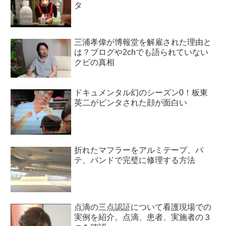
タ
三浦孝偉が博報堂を解雇された理由と
は？ブログや2chでも語られていない
クビの真相
ドキュメンタル幻のシーズン0！板東
英二がビンタされた顔が面白い
折れたマフラーをアルミテープ、パ
テ、バンドで完璧に修理する方法
点滴の三点認証について看護現場での
実例を紹介。点滴、患者、実施者の３