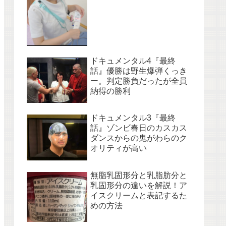
ドキュメンタル4『最終
話』優勝は野生爆弾くっき
ー。判定勝負だったが全員
納得の勝利
ドキュメンタル3『最終
話』ゾンビ春日のカスカス
ダンスからの鬼がわらのク
オリティが高い
無脂乳固形分と乳脂肪分と
乳固形分の違いを解説！ア
イスクリームと表記するた
めの方法