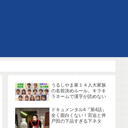
うるしやま家１４人大家族
の名前決めルール。キラキ
ラネームで漢字が読めない
ドキュメンタル4『第4話』
全く面白くない！宮迫と井
戸田の下品すぎる下ネタ