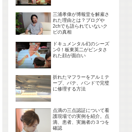
三浦孝偉が博報堂を解雇さ
れた理由とは？ブログや
2chでも語られていないク
ビの真相
ドキュメンタル幻のシーズ
ン0！板東英二がビンタさ
れた顔が面白い
折れたマフラーをアルミテ
ープ、パテ、バンドで完璧
に修理する方法
点滴の三点認証について看
護現場での実例を紹介。点
滴、患者、実施者の３つを
確認