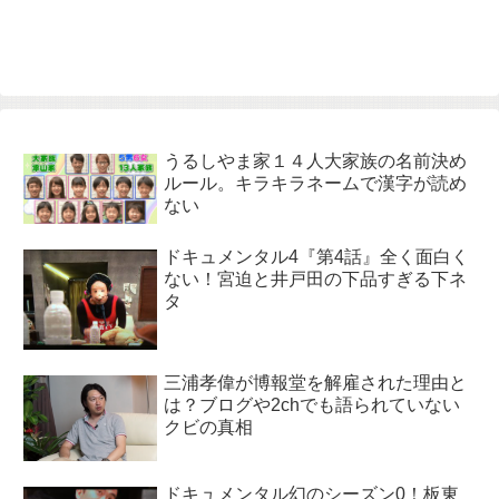
うるしやま家１４人大家族の名前決め
ルール。キラキラネームで漢字が読め
ない
ドキュメンタル4『第4話』全く面白く
ない！宮迫と井戸田の下品すぎる下ネ
タ
三浦孝偉が博報堂を解雇された理由と
は？ブログや2chでも語られていない
クビの真相
ドキュメンタル幻のシーズン0！板東