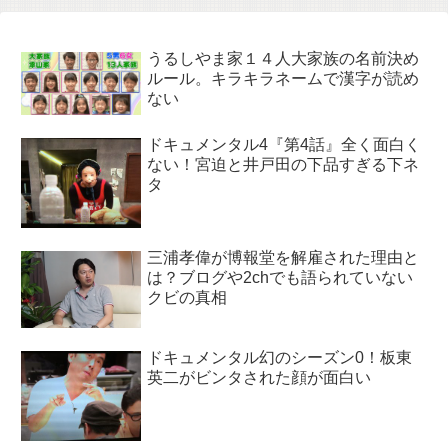
うるしやま家１４人大家族の名前決め
ルール。キラキラネームで漢字が読め
ない
ドキュメンタル4『第4話』全く面白く
ない！宮迫と井戸田の下品すぎる下ネ
タ
三浦孝偉が博報堂を解雇された理由と
は？ブログや2chでも語られていない
クビの真相
ドキュメンタル幻のシーズン0！板東
英二がビンタされた顔が面白い