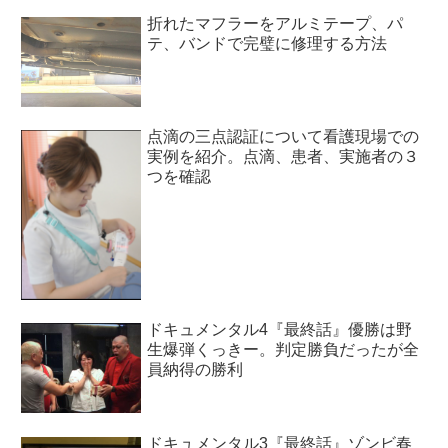
折れたマフラーをアルミテープ、パ
テ、バンドで完璧に修理する方法
点滴の三点認証について看護現場での
実例を紹介。点滴、患者、実施者の３
つを確認
ドキュメンタル4『最終話』優勝は野
生爆弾くっきー。判定勝負だったが全
員納得の勝利
ドキュメンタル3『最終話』ゾンビ春