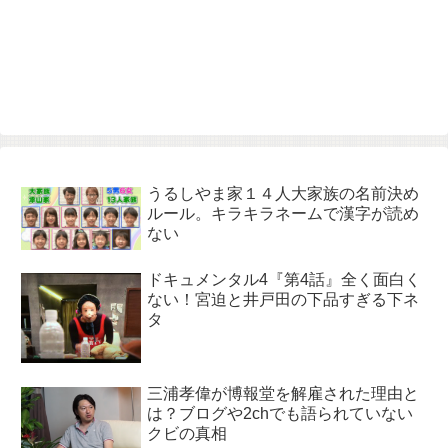
うるしやま家１４人大家族の名前決め
ルール。キラキラネームで漢字が読め
ない
ドキュメンタル4『第4話』全く面白く
ない！宮迫と井戸田の下品すぎる下ネ
タ
三浦孝偉が博報堂を解雇された理由と
は？ブログや2chでも語られていない
クビの真相