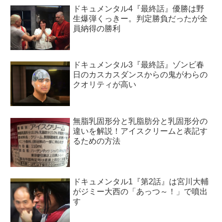
ドキュメンタル4『最終話』優勝は野
生爆弾くっきー。判定勝負だったが全
員納得の勝利
ドキュメンタル3『最終話』ゾンビ春
日のカスカスダンスからの鬼がわらの
クオリティが高い
無脂乳固形分と乳脂肪分と乳固形分の
違いを解説！アイスクリームと表記す
るための方法
ドキュメンタル1『第2話』は宮川大輔
がジミー大西の「あっつ～！」で噴出
す