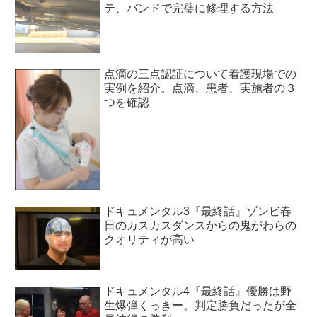
テ、バンドで完璧に修理する方法
点滴の三点認証について看護現場での
実例を紹介。点滴、患者、実施者の３
つを確認
ドキュメンタル3『最終話』ゾンビ春
日のカスカスダンスからの鬼がわらの
クオリティが高い
ドキュメンタル4『最終話』優勝は野
生爆弾くっきー。判定勝負だったが全