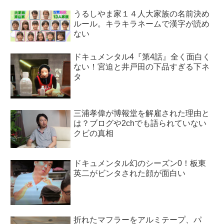
うるしやま家１４人大家族の名前決め
ルール。キラキラネームで漢字が読め
ない
ドキュメンタル4『第4話』全く面白く
ない！宮迫と井戸田の下品すぎる下ネ
タ
三浦孝偉が博報堂を解雇された理由と
は？ブログや2chでも語られていない
クビの真相
ドキュメンタル幻のシーズン0！板東
英二がビンタされた顔が面白い
折れたマフラーをアルミテープ、パ