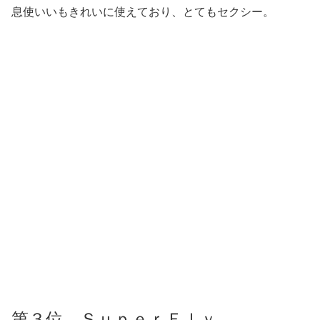
息使いいもきれいに使えており、とてもセクシー。
第３位 ＳｕｐｅｒＦｌｙ