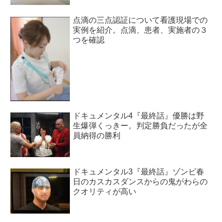
点滴の三点認証について看護現場での
実例を紹介。点滴、患者、実施者の３
つを確認
ドキュメンタル4『最終話』優勝は野
生爆弾くっきー。判定勝負だったが全
員納得の勝利
ドキュメンタル3『最終話』ゾンビ春
日のカスカスダンスからの鬼がわらの
クオリティが高い