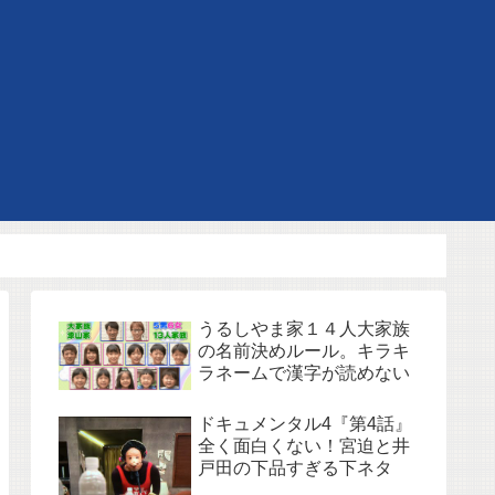
うるしやま家１４人大家族
の名前決めルール。キラキ
ラネームで漢字が読めない
ドキュメンタル4『第4話』
全く面白くない！宮迫と井
戸田の下品すぎる下ネタ