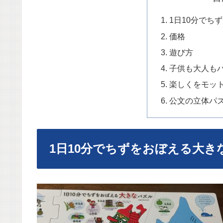
1日10分でち
価格
遊び方
子供も大人も
楽しくをモッ
公文の立体パ
1日10分でちずをおぼえる大き