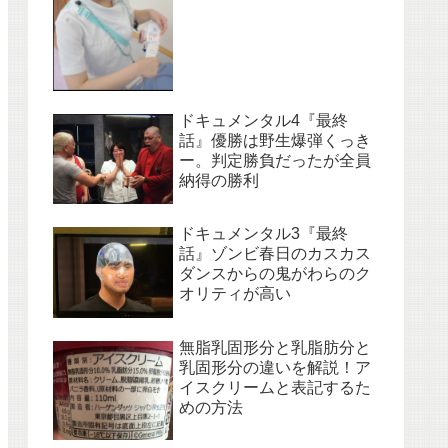
ドキュメンタル4『最終
話』優勝は野生爆弾くっき
ー。判定勝負だったが全員
納得の勝利
ドキュメンタル3『最終
話』ゾンビ春日のカスカス
ダンスからの鬼がわらのク
オリティが高い
無脂乳固形分と乳脂肪分と
乳固形分の違いを解説！ア
イスクリームと表記するた
めの方法