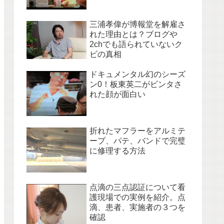
三浦孝偉が博報堂を解雇さ
れた理由とは？ブログや
2chでも語られていないク
ビの真相
ドキュメンタル幻のシーズ
ン0！板東英二がビンタさ
れた顔が面白い
折れたマフラーをアルミテ
ープ、パテ、バンドで完璧
に修理する方法
点滴の三点認証について看
護現場での実例を紹介。点
滴、患者、実施者の３つを
確認