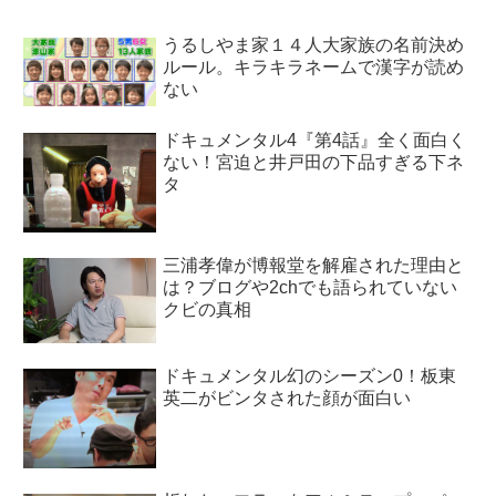
うるしやま家１４人大家族の名前決め
ルール。キラキラネームで漢字が読め
ない
ドキュメンタル4『第4話』全く面白く
ない！宮迫と井戸田の下品すぎる下ネ
タ
三浦孝偉が博報堂を解雇された理由と
は？ブログや2chでも語られていない
クビの真相
ドキュメンタル幻のシーズン0！板東
英二がビンタされた顔が面白い