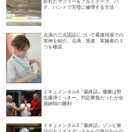
折れたマフラーをアルミテープ、パ
テ、バンドで完璧に修理する方法
点滴の三点認証について看護現場での
実例を紹介。点滴、患者、実施者の３
つを確認
ドキュメンタル4『最終話』優勝は野
生爆弾くっきー。判定勝負だったが全
員納得の勝利
ドキュメンタル3『最終話』ゾンビ春
日のカスカスダンスからの鬼がわらの