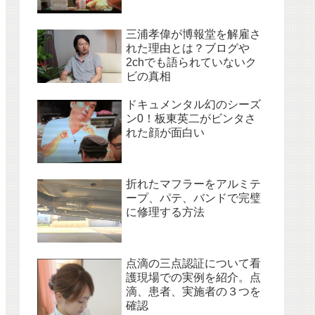
三浦孝偉が博報堂を解雇さ
れた理由とは？ブログや
2chでも語られていないク
ビの真相
ドキュメンタル幻のシーズ
ン0！板東英二がビンタさ
れた顔が面白い
折れたマフラーをアルミテ
ープ、パテ、バンドで完璧
に修理する方法
点滴の三点認証について看
護現場での実例を紹介。点
滴、患者、実施者の３つを
確認