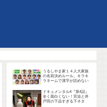
うるしやま家１４人大家族
の名前決めルール。キラキ
ラネームで漢字が読めない
ドキュメンタル4『第4話』
全く面白くない！宮迫と井
戸田の下品すぎる下ネタ