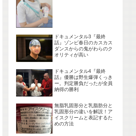
ドキュメンタル3『最終
話』ゾンビ春日のカスカス
ダンスからの鬼がわらのク
オリティが高い
ドキュメンタル4『最終
話』優勝は野生爆弾くっき
ー。判定勝負だったが全員
納得の勝利
無脂乳固形分と乳脂肪分と
乳固形分の違いを解説！ア
イスクリームと表記するた
めの方法