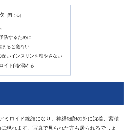
次
性
予防するために
溜まると危ない
の深いインスリンを増やさない
ロイドβを溜める
とアミロイド線維になり、神経細胞の外に沈着、蓄積
面に現れます。
写真で見られた方も居られるでしょ