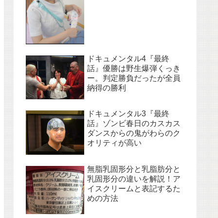
ドキュメンタル4『最終
話』優勝は野生爆弾くっき
ー。判定勝負だったが全員
納得の勝利
ドキュメンタル3『最終
話』ゾンビ春日のカスカス
ダンスからの鬼がわらのク
オリティが高い
無脂乳固形分と乳脂肪分と
乳固形分の違いを解説！ア
イスクリームと表記するた
めの方法