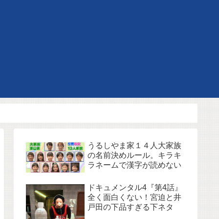
うるしやま家１４人大家族
の名前決めルール。キラキ
ラネームで漢字が読めない
ドキュメンタル4『第4話』
全く面白くない！宮迫と井
戸田の下品すぎる下ネタ