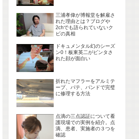
三浦孝偉が博報堂を解雇さ
れた理由とは？ブログや
2chでも語られていないク
ビの真相
ドキュメンタル幻のシーズ
ン0！板東英二がビンタさ
れた顔が面白い
折れたマフラーをアルミテ
ープ、パテ、バンドで完璧
に修理する方法
点滴の三点認証について看
護現場での実例を紹介。点
滴、患者、実施者の３つを
確認