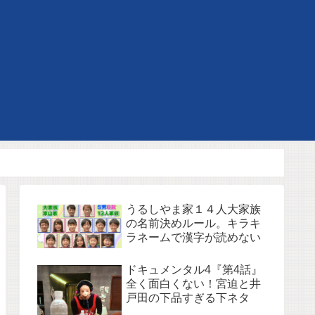
うるしやま家１４人大家族
の名前決めルール。キラキ
ラネームで漢字が読めない
ドキュメンタル4『第4話』
全く面白くない！宮迫と井
戸田の下品すぎる下ネタ