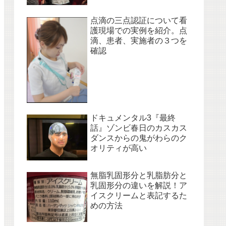
点滴の三点認証について看
護現場での実例を紹介。点
滴、患者、実施者の３つを
確認
ドキュメンタル3『最終
話』ゾンビ春日のカスカス
ダンスからの鬼がわらのク
オリティが高い
無脂乳固形分と乳脂肪分と
乳固形分の違いを解説！ア
イスクリームと表記するた
めの方法