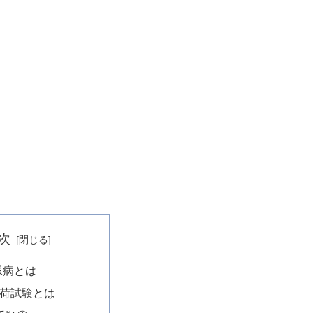
次
尿病とは
負荷試験とは