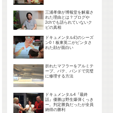
三浦孝偉が博報堂を解雇さ
れた理由とは？ブログや
2chでも語られていないク
ビの真相
ドキュメンタル幻のシーズ
ン0！板東英二がビンタさ
れた顔が面白い
折れたマフラーをアルミテ
ープ、パテ、バンドで完璧
に修理する方法
ドキュメンタル4『最終
話』優勝は野生爆弾くっき
ー。判定勝負だったが全員
納得の勝利