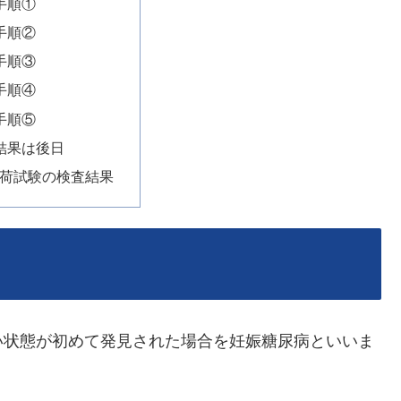
手順①
手順②
手順③
手順④
手順⑤
結果は後日
負荷試験の検査結果
い状態が初めて発見された場合を妊娠糖尿病といいま