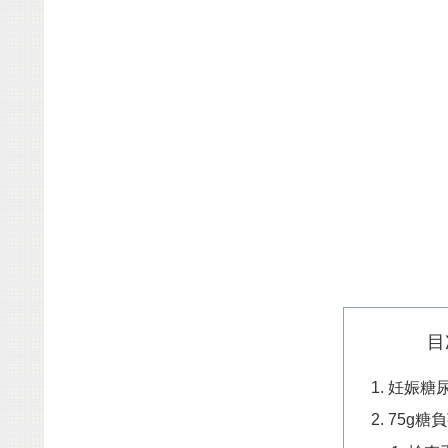
目
妊娠糖
75g糖