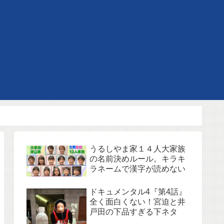
うるしやま家１４人大家族
の名前決めルール。キラキ
ラネームで漢字が読めない
ドキュメンタル4『第4話』
全く面白くない！宮迫と井
戸田の下品すぎる下ネタ