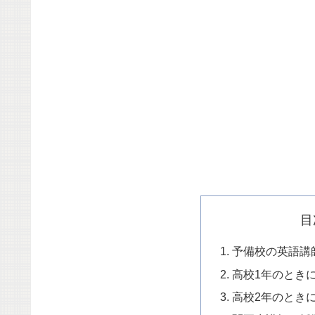
目
予備校の英語講
高校1年のとき
高校2年のとき