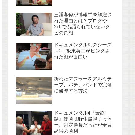
三浦孝偉が博報堂を解雇さ
れた理由とは？ブログや
2chでも語られていないク
ビの真相
ドキュメンタル幻のシーズ
ン0！板東英二がビンタさ
れた顔が面白い
折れたマフラーをアルミテ
ープ、パテ、バンドで完璧
に修理する方法
ドキュメンタル4『最終
話』優勝は野生爆弾くっき
ー。判定勝負だったが全員
納得の勝利