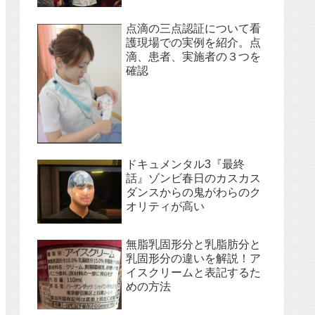
点滴の三点認証について看
護現場での実例を紹介。点
滴、患者、実施者の３つを
確認
ドキュメンタル3『最終
話』ゾンビ春日のカスカス
ダンスからの鬼がわらのク
オリティが高い
無脂乳固形分と乳脂肪分と
乳固形分の違いを解説！ア
イスクリームと表記するた
めの方法