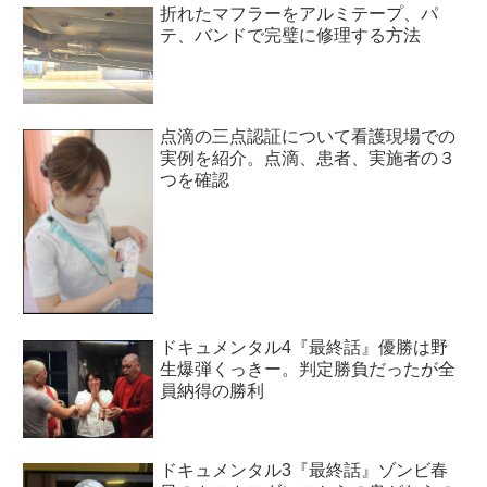
折れたマフラーをアルミテープ、パ
テ、バンドで完璧に修理する方法
点滴の三点認証について看護現場での
実例を紹介。点滴、患者、実施者の３
つを確認
ドキュメンタル4『最終話』優勝は野
生爆弾くっきー。判定勝負だったが全
員納得の勝利
ドキュメンタル3『最終話』ゾンビ春