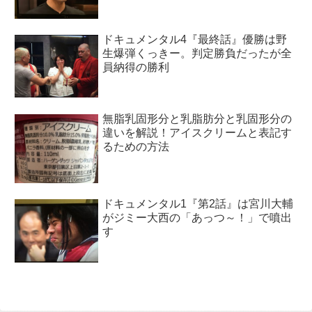
ドキュメンタル4『最終話』優勝は野
生爆弾くっきー。判定勝負だったが全
員納得の勝利
無脂乳固形分と乳脂肪分と乳固形分の
違いを解説！アイスクリームと表記す
るための方法
ドキュメンタル1『第2話』は宮川大輔
がジミー大西の「あっつ～！」で噴出
す