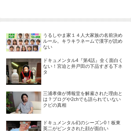
うるしやま家１４人大家族の名前決め
ルール。キラキラネームで漢字が読め
ない
ドキュメンタル4『第4話』全く面白く
ない！宮迫と井戸田の下品すぎる下ネ
タ
三浦孝偉が博報堂を解雇された理由と
は？ブログや2chでも語られていない
クビの真相
ドキュメンタル幻のシーズン0！板東
英二がビンタされた顔が面白い