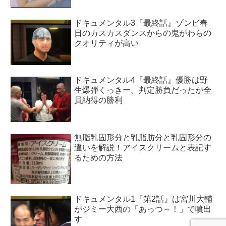
ドキュメンタル3『最終話』ゾンビ春
日のカスカスダンスからの鬼がわらの
クオリティが高い
ドキュメンタル4『最終話』優勝は野
生爆弾くっきー。判定勝負だったが全
員納得の勝利
無脂乳固形分と乳脂肪分と乳固形分の
違いを解説！アイスクリームと表記す
るための方法
ドキュメンタル1『第2話』は宮川大輔
がジミー大西の「あっつ～！」で噴出
す