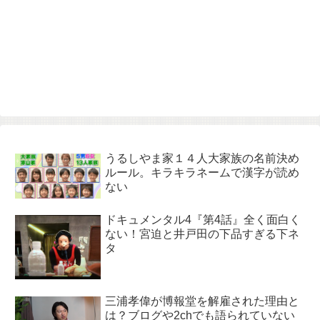
うるしやま家１４人大家族の名前決め
ルール。キラキラネームで漢字が読め
ない
ドキュメンタル4『第4話』全く面白く
ない！宮迫と井戸田の下品すぎる下ネ
タ
三浦孝偉が博報堂を解雇された理由と
は？ブログや2chでも語られていない