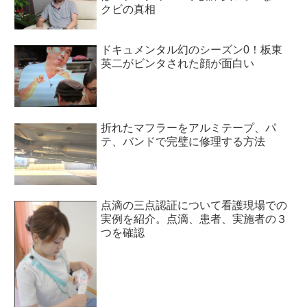
クビの真相
ドキュメンタル幻のシーズン0！板東
英二がビンタされた顔が面白い
折れたマフラーをアルミテープ、パ
テ、バンドで完璧に修理する方法
点滴の三点認証について看護現場での
実例を紹介。点滴、患者、実施者の３
つを確認