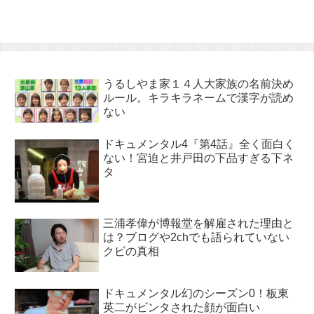
うるしやま家１４人大家族の名前決め
ルール。キラキラネームで漢字が読め
ない
ドキュメンタル4『第4話』全く面白く
ない！宮迫と井戸田の下品すぎる下ネ
タ
三浦孝偉が博報堂を解雇された理由と
は？ブログや2chでも語られていない
クビの真相
ドキュメンタル幻のシーズン0！板東
英二がビンタされた顔が面白い