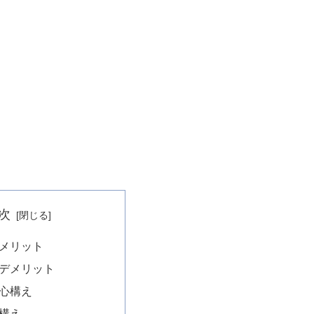
次
メリット
デメリット
心構え
構え