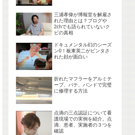
三浦孝偉が博報堂を解雇さ
れた理由とは？ブログや
2chでも語られていないク
ビの真相
ドキュメンタル幻のシーズ
ン0！板東英二がビンタさ
れた顔が面白い
折れたマフラーをアルミテ
ープ、パテ、バンドで完璧
に修理する方法
点滴の三点認証について看
護現場での実例を紹介。点
滴、患者、実施者の３つを
確認