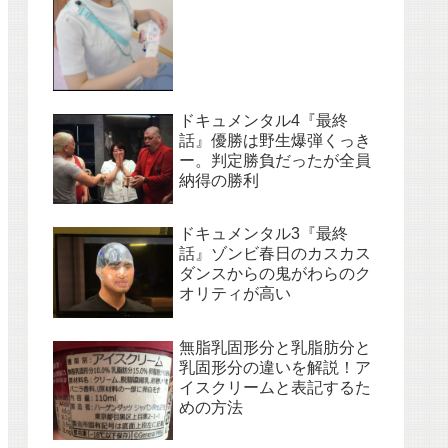
ドキュメンタル4『最終
話』優勝は野生爆弾くっき
ー。判定勝負だったが全員
納得の勝利
ドキュメンタル3『最終
話』ゾンビ春日のカスカス
ダンスからの鬼がわらのク
オリティが高い
無脂乳固形分と乳脂肪分と
乳固形分の違いを解説！ア
イスクリームと表記するた
めの方法