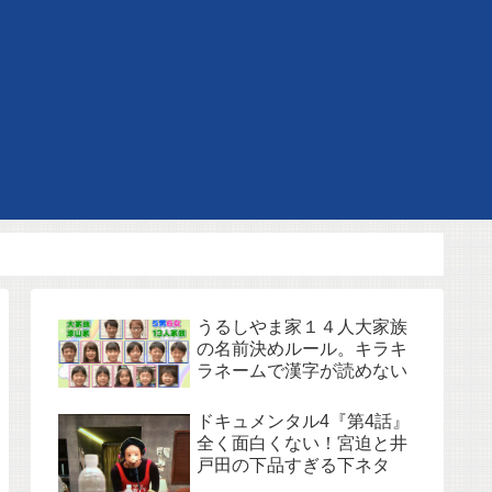
うるしやま家１４人大家族
の名前決めルール。キラキ
ラネームで漢字が読めない
ドキュメンタル4『第4話』
全く面白くない！宮迫と井
戸田の下品すぎる下ネタ