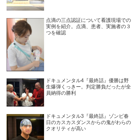
点滴の三点認証について看護現場での
実例を紹介。点滴、患者、実施者の３
つを確認
ドキュメンタル4『最終話』優勝は野
生爆弾くっきー。判定勝負だったが全
員納得の勝利
ドキュメンタル3『最終話』ゾンビ春
日のカスカスダンスからの鬼がわらの
クオリティが高い