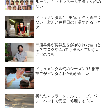
ルール。キラキラネームで漢字が読め
ない
ドキュメンタル4『第4話』全く面白く
ない！宮迫と井戸田の下品すぎる下ネ
タ
三浦孝偉が博報堂を解雇された理由と
は？ブログや2chでも語られていない
クビの真相
ドキュメンタル幻のシーズン0！板東
英二がビンタされた顔が面白い
折れたマフラーをアルミテープ、パ
テ、バンドで完璧に修理する方法